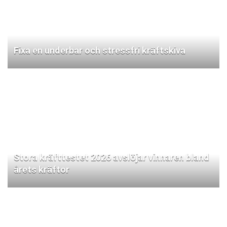
Fixa en underbar och stressfri kräftskiva
Stora kräfttestet 2026 avslöjar vinnaren bland
årets kräftor