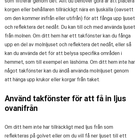
som filtrerar genom det. Allt du behöver göra är att placera
korgen eller behållaren tillräckligt nära en ljuskälla (oavsett
om den kommer inifrån eller utifrån) för att fånga upp ljuset
och reflektera det nedåt. Du kan till och med använda ljuset
från molnen. Om ditt hem har ett takfönster kan du fånga
upp en del av molnljuset och reflektera det nedåt, eller så
kan du använda det för att belysa specifika områden i
hemmet, som till exempel en läshörna. Om ditt hem inte har
något takfönster kan du ändå använda molnljuset genom
att hänga upp krukor eller korgar från taket.
Använd takfönster för att få in ljus
ovanifrån
Om ditt hem inte har tillräckligt med ljus från som
reflekteras på golvet eller om du vill få ner ljuset till ett