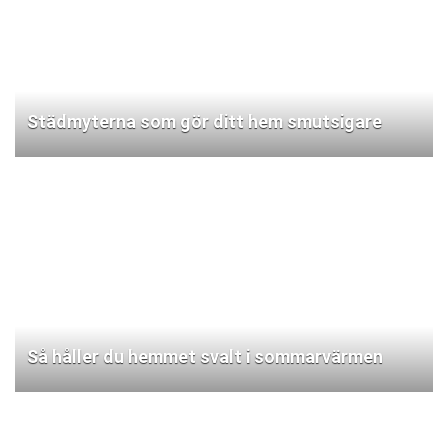
Städmyterna som gör ditt hem smutsigare
Så håller du hemmet svalt i sommarvärmen