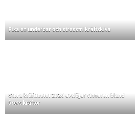
Fixa en underbar och stressfri kräftskiva
Stora kräfttestet 2026 avslöjar vinnaren bland
årets kräftor