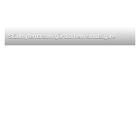
Städmyterna som gör ditt hem smutsigare
Så håller du hemmet svalt i sommarvärmen