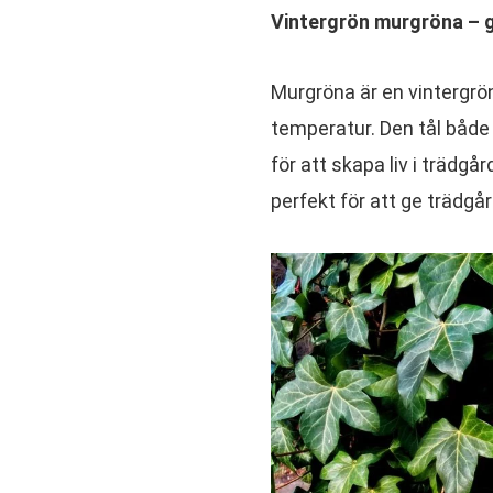
Vintergrön murgröna – g
Murgröna är en vintergrön
temperatur. Den tål både f
för att skapa liv i trädgå
perfekt för att ge trädgå