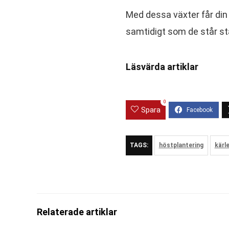
Med dessa växter får din 
samtidigt som de står s
Läsvärda artiklar
0
Spara
TAGS:
höstplantering
kärl
Relaterade artiklar