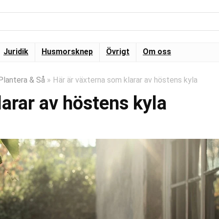
Juridik
Husmorsknep
Övrigt
Om oss
Plantera & Så
»
Här är växterna som klarar av höstens kyla
arar av höstens kyla