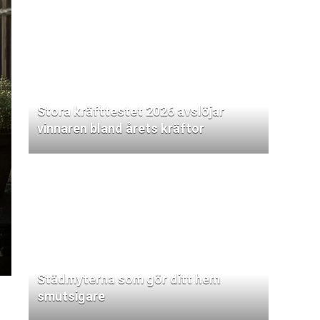
Stora kräfttestet 2026 avslöjar
vinnaren bland årets kräftor
Städmyterna som gör ditt hem
smutsigare