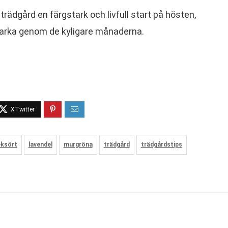
trädgård en färgstark och livfull start på hösten,
tarka genom de kyligare månaderna.
eksört
lavendel
murgröna
trädgård
trädgårdstips