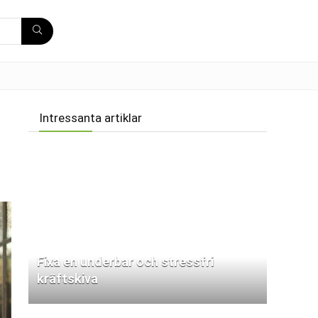
Intressanta artiklar
Fixa en underbar och stressfri
kräftskiva