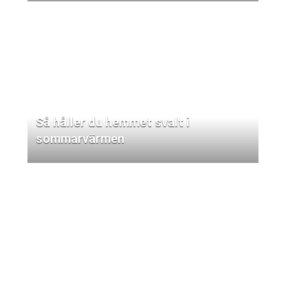
Så håller du hemmet svalt i
sommarvärmen