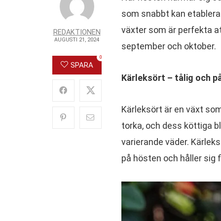
som snabbt kan etablera s
växter som är perfekta a
REDAKTIONEN
AUGUSTI 21, 2024
september och oktober.
0
SPARA
Kärleksört – tålig och på
Kärleksört är en växt som
torka, och dess köttiga b
varierande väder. Kärlek
på hösten och håller sig 