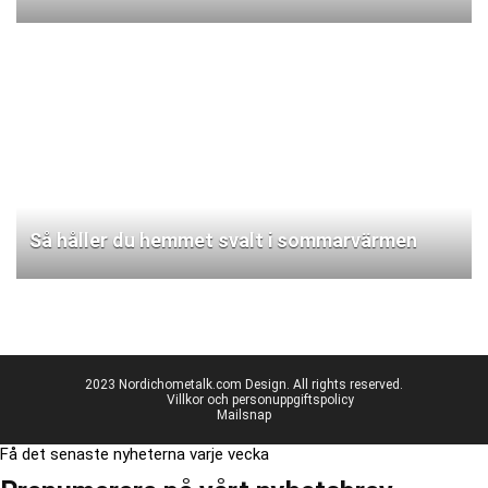
Så håller du hemmet svalt i sommarvärmen
2023 Nordichometalk.com Design. All rights reserved.
Villkor och personuppgiftspolicy
Mailsnap
Få det senaste nyheterna varje vecka