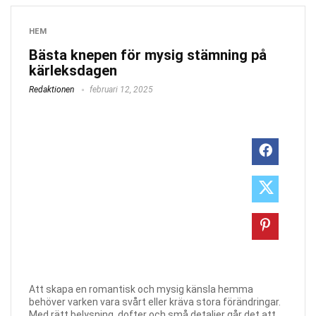
HEM
Bästa knepen för mysig stämning på
kärleksdagen
Redaktionen
februari 12, 2025
Att skapa en romantisk och mysig känsla hemma
behöver varken vara svårt eller kräva stora förändringar.
Med rätt belysning, dofter och små detaljer går det att