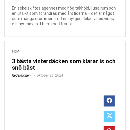
En sekelskifteslägenhet med hög takhöjd, ljusa rum och
en utsikt som förändras med årstiderna – det är något
som många drömmer om. I en nyligen delad video visas
ett nyrenoverat hem med fransk ...
HEM
3 bästa vinterdäcken som klarar is och
snö bäst
Redaktionen
oktober 23, 2024