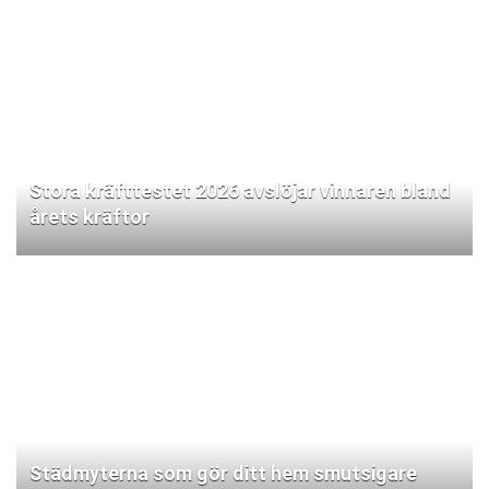
Stora kräfttestet 2026 avslöjar vinnaren bland
årets kräftor
Städmyterna som gör ditt hem smutsigare