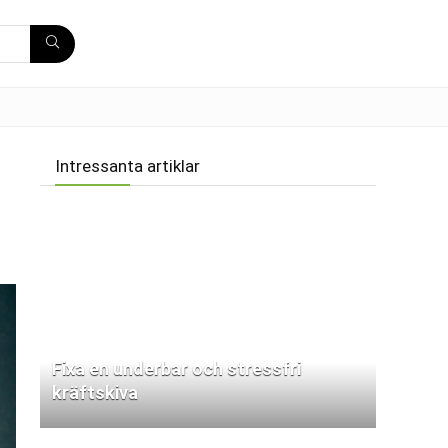
Intressanta artiklar
Fixa en underbar och stressfri
kräftskiva