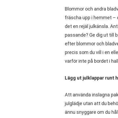
Blommor och andra bladverk
fräscha upp i hemmet – o
det en rejäl julkänsla. 
passande? Ge dig ut till b
efter blommor och bladv
precis som du vill i en el
varför inte på bordet i ha
Lägg ut julklappar runt 
Att använda inslagna pake
julglädje utan att du beh
ännu snyggare om du håller