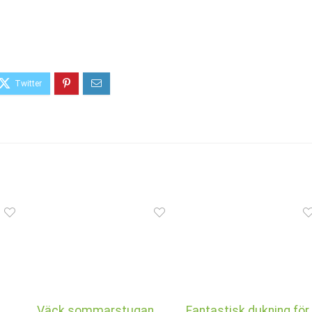
Väck sommarstugan
Fantastisk dukning för