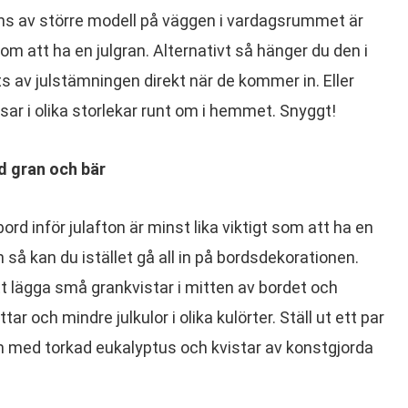
rans av större modell på väggen i vardagsrummet är
m att ha en julgran. Alternativt så hänger du den i
s av julstämningen direkt när de kommer in. Eller
ansar i olika storlekar runt om i hemmet. Snyggt!
 gran och bär
rd inför julafton är minst lika viktigt som att ha en
 så kan du istället gå all in på bordsdekorationen.
t lägga små grankvistar i mitten av bordet och
 och mindre julkulor i olika kulörter. Ställ ut ett par
m med torkad eukalyptus och kvistar av konstgjorda