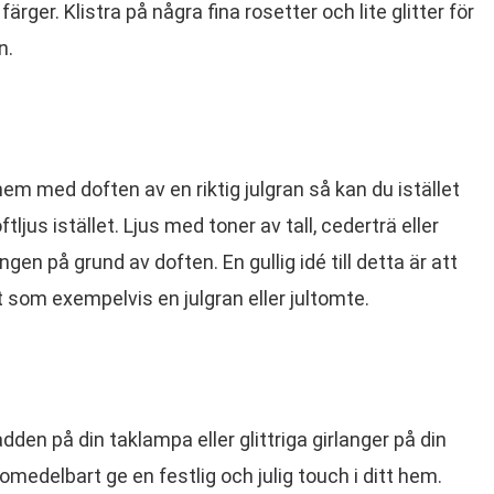
ger. Klistra på några fina rosetter och lite glitter för
n.
 hem med doften av en riktig julgran så kan du istället
jus istället. Ljus med toner av tall, cederträ eller
gen på grund av doften. En gullig idé till detta är att
 som exempelvis en julgran eller jultomte.
adden på din taklampa eller glittriga girlanger på din
medelbart ge en festlig och julig touch i ditt hem.