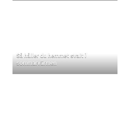
Så håller du hemmet svalt i
sommarvärmen