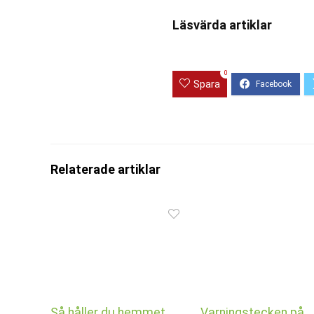
Läsvärda artiklar
0
Spara
Relaterade artiklar
Så håller du hemmet
Varningstecken på