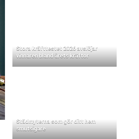
Stora kräfttestet 2026 avslöjar
vinnaren bland årets kräftor
Städmyterna som gör ditt hem
smutsigare