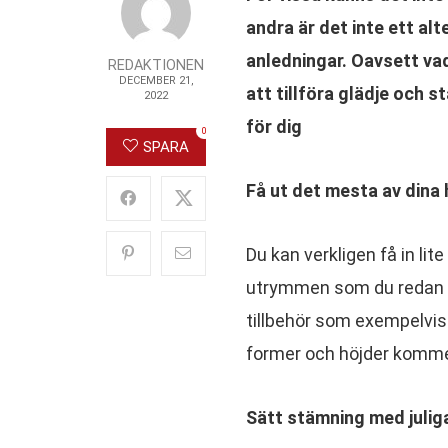
andra är det inte ett alt
anledningar. Oavsett vad
REDAKTIONEN
DECEMBER 21,
att tillföra glädje och s
2022
för dig
0
SPARA
Få ut det mesta av dina 
Du kan verkligen få in lit
utrymmen som du redan har
tillbehör som exempelvis rö
former och höjder komme
Sätt stämning med juli