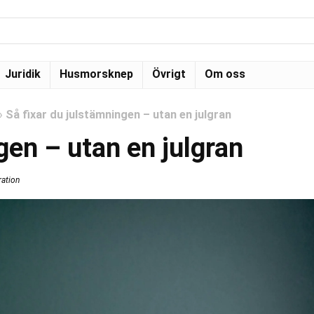
Juridik
Husmorsknep
Övrigt
Om oss
»
Så fixar du julstämningen – utan en julgran
gen – utan en julgran
ration