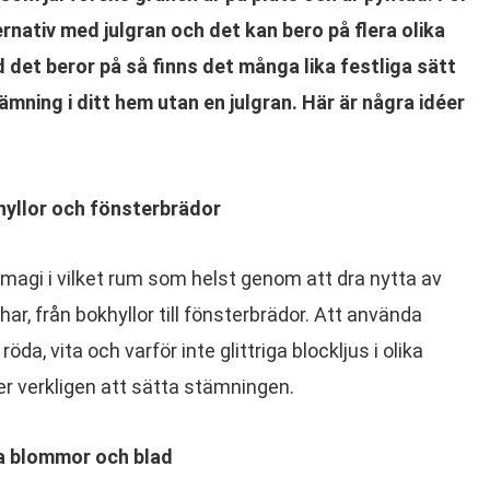
ernativ med julgran och det kan bero på flera olika
 det beror på så finns det många lika festliga sätt
tämning i ditt hem utan en julgran. Här är några idéer
hyllor och fönsterbrädor
e magi i vilket rum som helst genom att dra nytta av
, från bokhyllor till fönsterbrädor. Att använda
da, vita och varför inte glittriga blockljus i olika
r verkligen att sätta stämningen.
ga blommor och blad