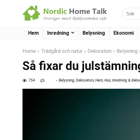
Hem
Inredning
Belysning
Ekonomi
Home
»
Trädgård och natur
»
Dekoration
»
Belysning
Så fixar du julstämnin
754
Belysning
,
Dekoration
,
Hem
,
Hus
,
Inredning & deko