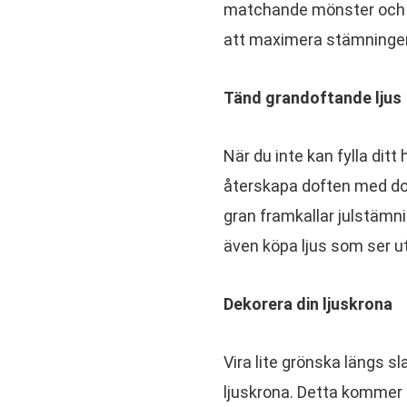
matchande mönster och fär
att maximera stämninge
Tänd grandoftande ljus
När du inte kan fylla ditt
återskapa doften med doftl
gran framkallar julstämnin
även köpa ljus som ser ut
Dekorera din ljuskrona
Vira lite grönska längs sl
ljuskrona. Detta kommer o