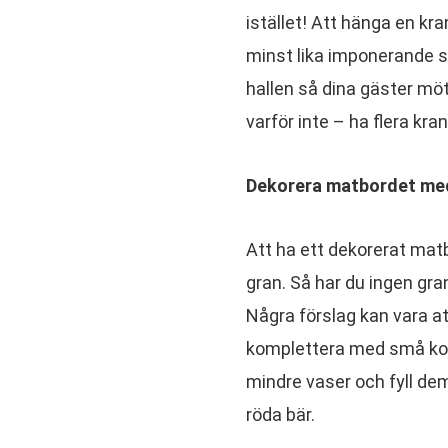
istället! Att hänga en k
minst lika imponerande so
hallen så dina gäster möt
varför inte – ha flera kr
Dekorera matbordet med
Att ha ett dekorerat matbo
gran. Så har du ingen gran
Några förslag kan vara at
komplettera med små kottar
mindre vaser och fyll de
röda bär.