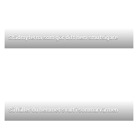
Städmyterna som gör ditt hem smutsigare
Så håller du hemmet svalt i sommarvärmen