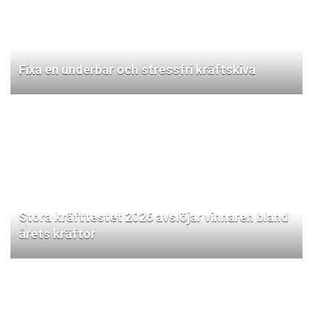
Fixa en underbar och stressfri kräftskiva
Stora kräfttestet 2026 avslöjar vinnaren bland
årets kräftor