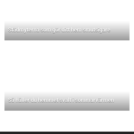
Städmyterna som gör ditt hem smutsigare
Så håller du hemmet svalt i sommarvärmen