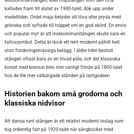
Midsommarstången, eller majstången som den ofta
kallades fram till slutet av 1900-talet, dök upp under
medeltiden. Ordet maja betyder att löva eller pryda med
grönska och syftade till hoppet om en god skörd. En envis
och populär myt är att midsommarstången skulle vara en
fallossymbol. Detta är dock ett rent modernt påhitt helt
utan forskningsmässiga belägg. I äldre tider bestod
stången oftast bara av en lövad påle, och det klassiska
korset med kransar blev inte vanligt förrän på 1800-talet
hos de lite mer välbärgade stånden på lantgodsen.
Historien bakom små grodorna och
klassiska nidvisor
Att dansa runt stången är ett relativt modernt inslag som
tog ordentlig fart på 1920-talet när sångböcker med