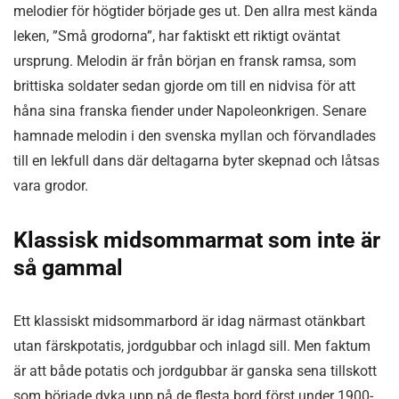
melodier för högtider började ges ut. Den allra mest kända
leken, ”Små grodorna”, har faktiskt ett riktigt oväntat
ursprung. Melodin är från början en fransk ramsa, som
brittiska soldater sedan gjorde om till en nidvisa för att
håna sina franska fiender under Napoleonkrigen. Senare
hamnade melodin i den svenska myllan och förvandlades
till en lekfull dans där deltagarna byter skepnad och låtsas
vara grodor.
Klassisk midsommarmat som inte är
så gammal
Ett klassiskt midsommarbord är idag närmast otänkbart
utan färskpotatis, jordgubbar och inlagd sill. Men faktum
är att både potatis och jordgubbar är ganska sena tillskott
som började dyka upp på de flesta bord först under 1900-