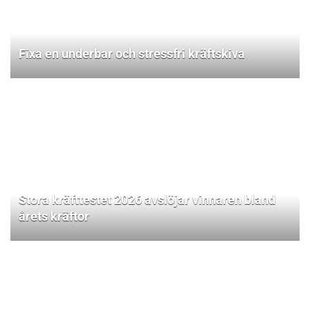
Fixa en underbar och stressfri kräftskiva
Stora kräfttestet 2026 avslöjar vinnaren bland
årets kräftor