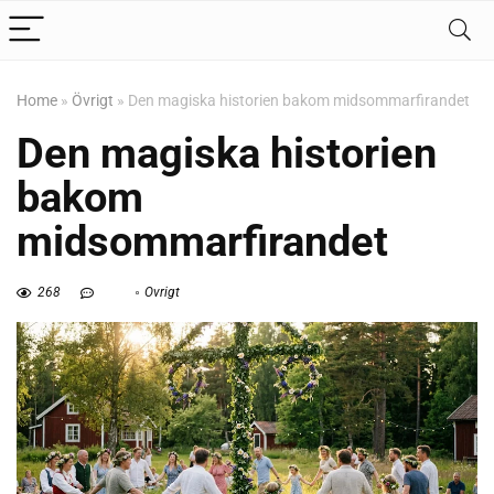
Home
»
Övrigt
»
Den magiska historien bakom midsommarfirandet
Den magiska historien
bakom
midsommarfirandet
268
Övrigt