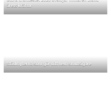
årets kräftor
Städmyterna som gör ditt hem smutsigare