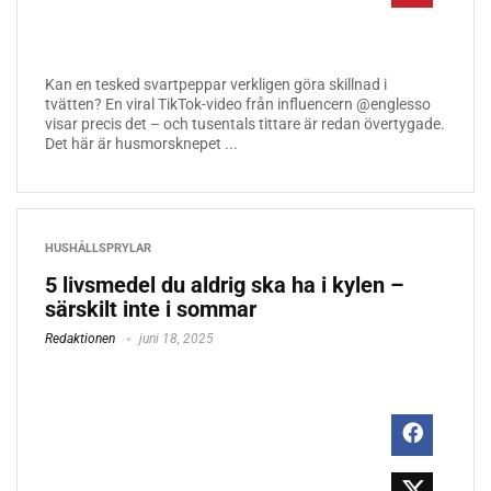
Kan en tesked svartpeppar verkligen göra skillnad i
tvätten? En viral TikTok-video från influencern @englesso
visar precis det – och tusentals tittare är redan övertygade.
Det här är husmorsknepet ...
HUSHÅLLSPRYLAR
5 livsmedel du aldrig ska ha i kylen –
särskilt inte i sommar
Redaktionen
juni 18, 2025