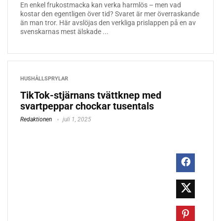
En enkel frukostmacka kan verka harmlös – men vad
kostar den egentligen över tid? Svaret är mer överraskande
än man tror. Här avslöjas den verkliga prislappen på en av
svenskarnas mest älskade ...
HUSHÅLLSPRYLAR
TikTok-stjärnans tvättknep med
svartpeppar chockar tusentals
Redaktionen
juli 1, 2025