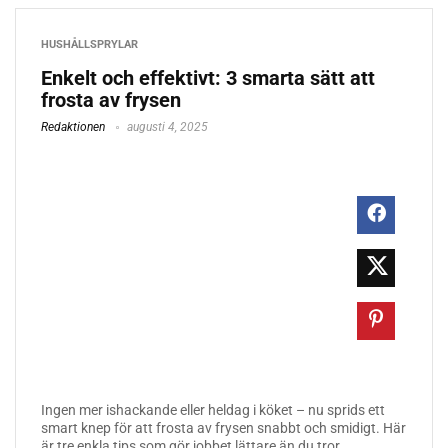
HUSHÅLLSPRYLAR
Enkelt och effektivt: 3 smarta sätt att
frosta av frysen
Redaktionen
augusti 4, 2025
Ingen mer ishackande eller heldag i köket – nu sprids ett
smart knep för att frosta av frysen snabbt och smidigt. Här
är tre enkla tips som gör jobbet lättare än du tror....