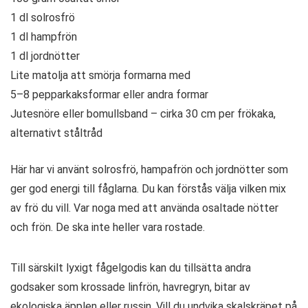
1 dl solrosfrö
1 dl hampfrön
1 dl jordnötter
Lite matolja att smörja formarna med
5–8 pepparkaksformar eller andra formar
Jutesnöre eller bomullsband – cirka 30 cm per frökaka,
alternativt ståltråd
Här har vi använt solrosfrö, hampafrön och jordnötter som
ger god energi till fåglarna. Du kan förstås välja vilken mix
av frö du vill. Var noga med att använda osaltade nötter
och frön. De ska inte heller vara rostade.
Till särskilt lyxigt fågelgodis kan du tillsätta andra
godsaker som krossade linfrön, havregryn, bitar av
ekologiska äpplen eller russin. Vill du undvika skalskräpet på