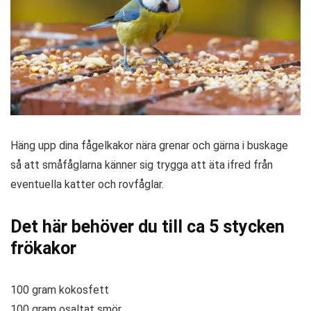
Häng upp dina fågelkakor nära grenar och gärna i buskage
så att småfåglarna känner sig trygga att äta ifred från
eventuella katter och rovfåglar.
Det här behöver du till ca 5 stycken
frökakor
100 gram kokosfett
100 gram osaltat smör