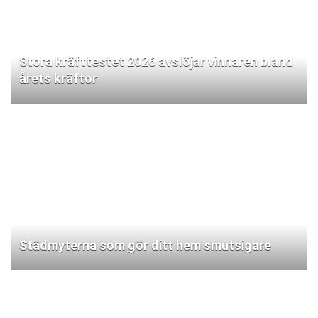
Stora kräfttestet 2026 avslöjar vinnaren bland
årets kräftor
Städmyterna som gör ditt hem smutsigare