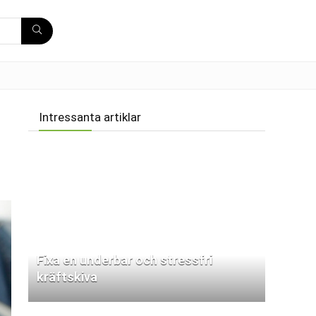
Intressanta artiklar
Fixa en underbar och stressfri
kräftskiva