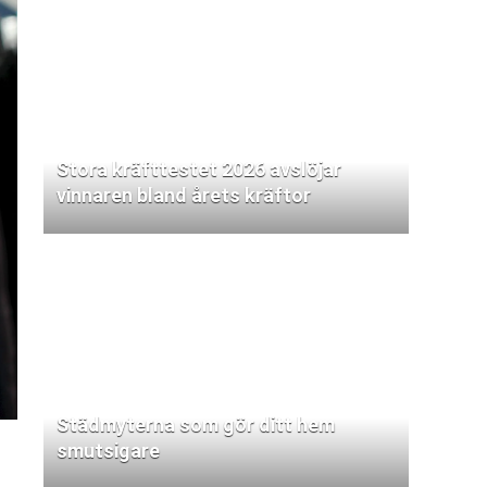
Stora kräfttestet 2026 avslöjar
vinnaren bland årets kräftor
Städmyterna som gör ditt hem
smutsigare