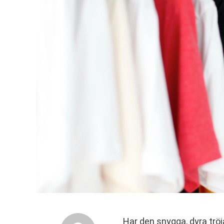
Har den snygga, dyra tröj