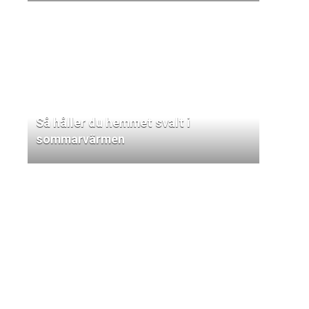
Så håller du hemmet svalt i
sommarvärmen