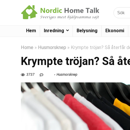
Hem
Inredning
Belysning
Ekonomi
Home
»
Husmorsknep
»
Krympte tröjan? Så återfår d
Krympte tröjan? Så åte
3737
Husmorsknep