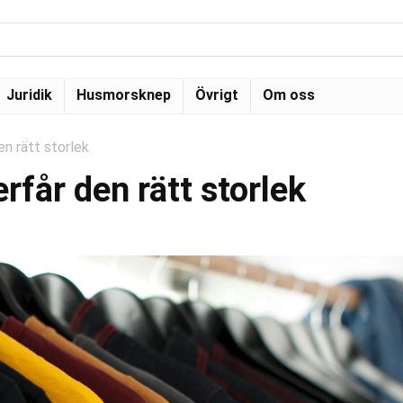
Juridik
Husmorsknep
Övrigt
Om oss
en rätt storlek
rfår den rätt storlek