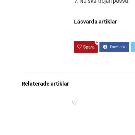
7. Nu ska tröjan passa!
Läsvärda artiklar
6
Spara
Relaterade artiklar