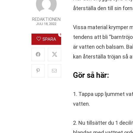
återställa den till sin for
REDAKTIONEN
JULI 18, 2022
Vissa material krymper me
6
tendens att bli “barntröjor
SPARA
är vatten och balsam. Bal
kan återställa tröjan så 
Gör så här:
1. Tappa upp ljummet vat
vatten.
2. Nu tillsätter du 1 deci
blandas med vattnet orde