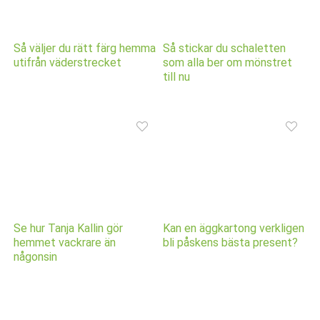
Så väljer du rätt färg hemma
Så stickar du schaletten
utifrån väderstrecket
som alla ber om mönstret
till nu
Se hur Tanja Kallin gör
Kan en äggkartong verkligen
hemmet vackrare än
bli påskens bästa present?
någonsin