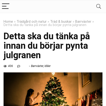
Home
»
Trädgård och natur
»
Träd & buskar
»
Barrväxter
»
Detta ska du tänka på innan du börjar pynta julgranen
Detta ska du tänka på
innan du börjar pynta
julgranen
406
Barrväxter
,
Idéer