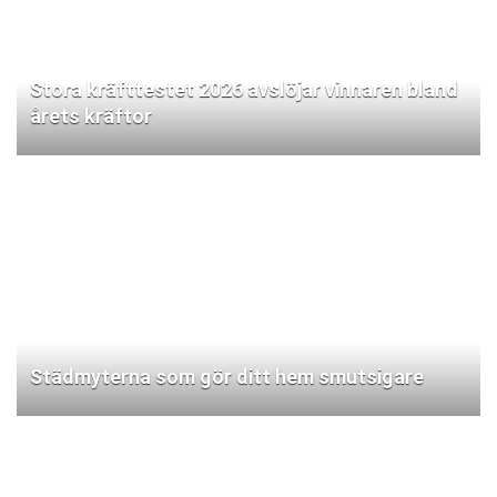
Stora kräfttestet 2026 avslöjar vinnaren bland
årets kräftor
Städmyterna som gör ditt hem smutsigare