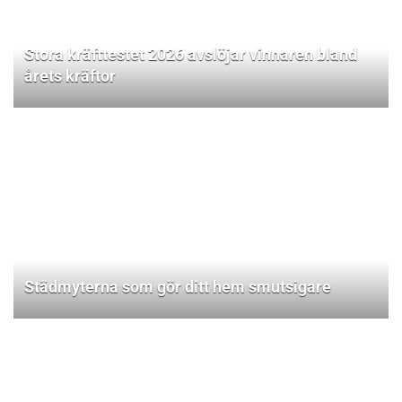
Stora kräfttestet 2026 avslöjar vinnaren bland
årets kräftor
Städmyterna som gör ditt hem smutsigare