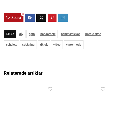
3
Spara
TAGS:
diy
garn
handarbete
hemmastickat
nordic style
schalett
stickning
tiktok
video
vintermode
Relaterade artiklar