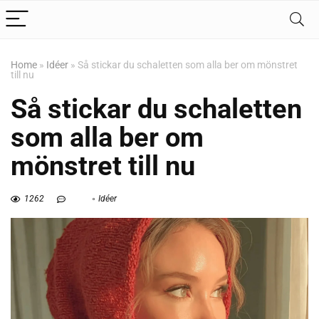
Home
»
Idéer
»
Så stickar du schaletten som alla ber om mönstret
till nu
Så stickar du schaletten
som alla ber om
mönstret till nu
1262
Idéer