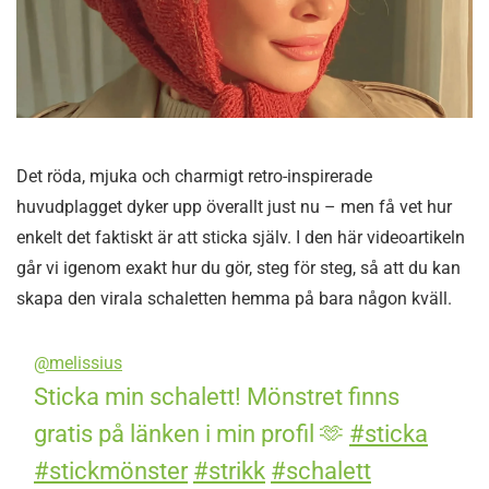
Det röda, mjuka och charmigt retro-inspirerade
huvudplagget dyker upp överallt just nu – men få vet hur
enkelt det faktiskt är att sticka själv. I den här videoartikeln
går vi igenom exakt hur du gör, steg för steg, så att du kan
skapa den virala schaletten hemma på bara någon kväll.
@melissius
Sticka min schalett! Mönstret finns
gratis på länken i min profil 🫶
#sticka
#stickmönster
#strikk
#schalett