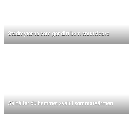
Städmyterna som gör ditt hem smutsigare
Så håller du hemmet svalt i sommarvärmen