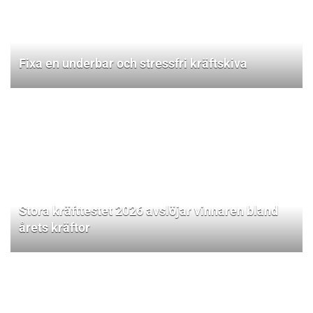
Fixa en underbar och stressfri kräftskiva
Stora kräfttestet 2026 avslöjar vinnaren bland
årets kräftor