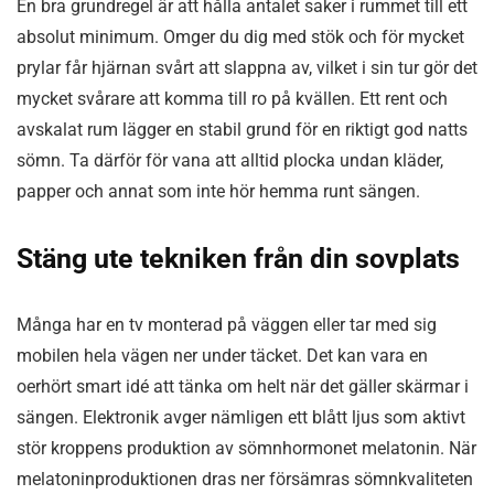
En bra grundregel är att hålla antalet saker i rummet till ett
absolut minimum. Omger du dig med stök och för mycket
prylar får hjärnan svårt att slappna av, vilket i sin tur gör det
mycket svårare att komma till ro på kvällen. Ett rent och
avskalat rum lägger en stabil grund för en riktigt god natts
sömn. Ta därför för vana att alltid plocka undan kläder,
papper och annat som inte hör hemma runt sängen.
Stäng ute tekniken från din sovplats
Många har en tv monterad på väggen eller tar med sig
mobilen hela vägen ner under täcket. Det kan vara en
oerhört smart idé att tänka om helt när det gäller skärmar i
sängen. Elektronik avger nämligen ett blått ljus som aktivt
stör kroppens produktion av sömnhormonet melatonin. När
melatoninproduktionen dras ner försämras sömnkvaliteten