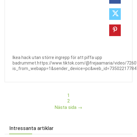
Ikea hack utan större ingrepp för att piffa upp
badrummet.https://www.tiktok.com/@frejaamaria/video/726
is_from_webapp=1&sender_device=pc&web_id=73502217784
1
2
Nästa sida →
Intressanta artiklar