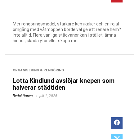
Mer rengöringsmedel, starkare kemikalier och en rejäl
omgång med våtmoppen borde väl ge ett renare hem?
Inte alltid. Flera vanliga städvanor kan i stället lämna
hinnor, skada ytor eller skapa mer ...
ORGANISERING & RENGÖRING
Lotta Kindlund avslöjar knepen som
halverar städtiden
Redaktionen
juli 1, 2026