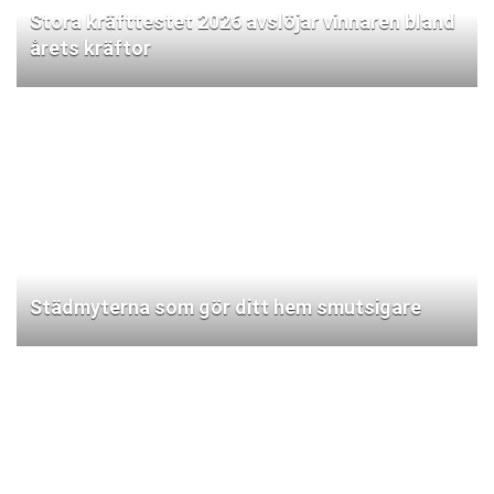
Stora kräfttestet 2026 avslöjar vinnaren bland
årets kräftor
Städmyterna som gör ditt hem smutsigare