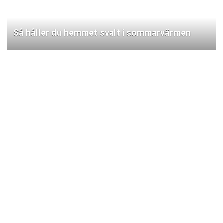
Så håller du hemmet svalt i sommarvärmen
2023 Nordichometalk.com Design. All rights reserved.
Villkor och personuppgiftspolicy
Mailsnap
Få det senaste nyheterna varje vecka
Prenumerera på vårt nyhetsbrev
Namn
Email Address
Genom att klicka på knappen "Prenumerera" så godkänner du
vår
villkor och personuppgiftspolicy
.