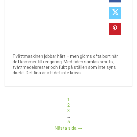
Tvättmaskinen jobbar hårt – men glöms ofta bort när
det kommer till rengöring. Med tiden samlas smuts,
tvättmedelsrester och fukt på ställen som inte syns
direkt. Det fina är att det inte krävs ...
1
2
3
…
5
Nästa sida →