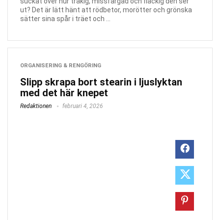
suckat över hur tråkig, missfärgad och fläckig den ser
ut? Det är lätt hänt att rödbetor, morötter och grönska
sätter sina spår i träet och ...
ORGANISERING & RENGÖRING
Slipp skrapa bort stearin i ljuslyktan
med det här knepet
Redaktionen
februari 4, 2026