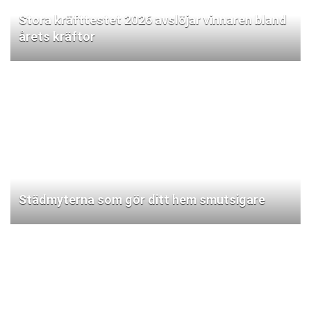
Stora kräfttestet 2026 avslöjar vinnaren bland
årets kräftor
Städmyterna som gör ditt hem smutsigare