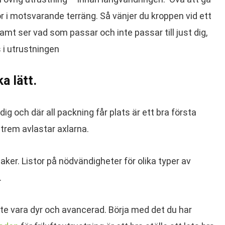
 i motsvarande terräng. Så vänjer du kroppen vid ett
samt ser vad som passar och inte passar till just dig,
s i utrustningen
a lätt.
g och där all packning får plats är ett bra första
trem avlastar axlarna.
saker. Listor på nödvändigheter för olika typer av
.
nte vara dyr och avancerad. Börja med det du har