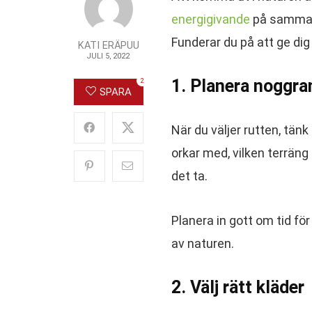
energigivande
på samma g
Funderar du på att ge dig
KATI ERÄPUU
JULI 5, 2022
1. Planera noggra
2
SPARA
När du väljer rutten, tänk
orkar med, vilken terräng 
det ta.
Planera in gott om tid fö
av naturen.
2. Välj rätt kläder