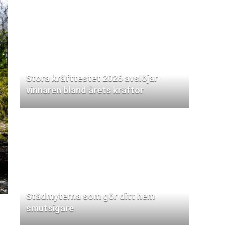
Stora kräfttestet 2026 avslöjar
vinnaren bland årets kräftor
Städmyterna som gör ditt hem
smutsigare