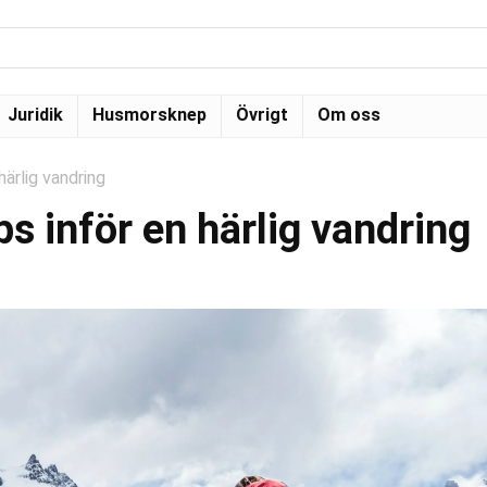
Juridik
Husmorsknep
Övrigt
Om oss
härlig vandring
ips inför en härlig vandring