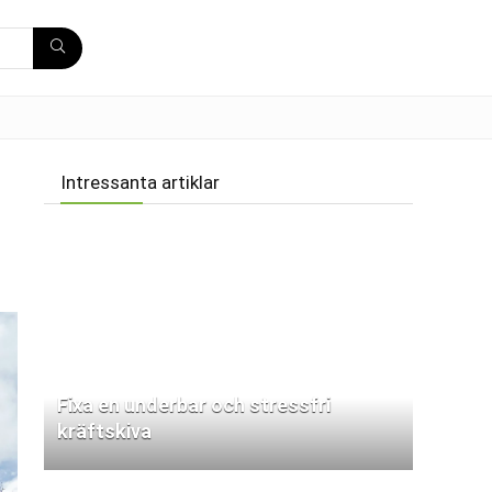
Intressanta artiklar
Fixa en underbar och stressfri
kräftskiva