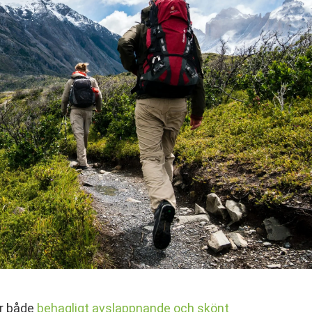
är både
behagligt avslappnande och skönt