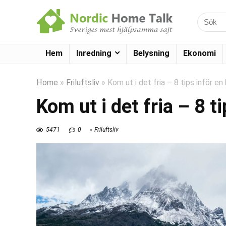
Hem
Inredning
Belysning
Ekonomi
Home
»
Friluftsliv
»
Kom ut i det fria – 8 tips inför en 
Kom ut i det fria – 8 t
5471
0
Friluftsliv