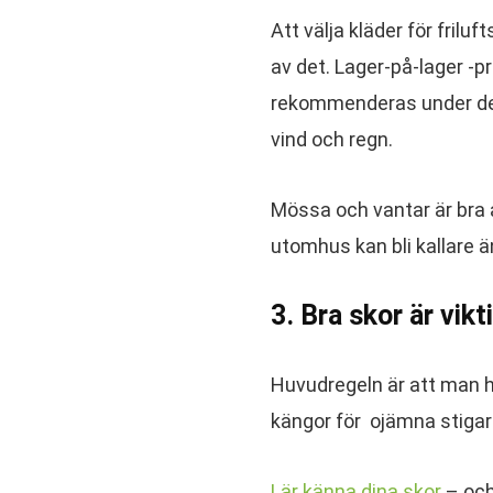
Att välja kläder för frilu
av det. Lager-på-lager -p
rekommenderas under de s
vind och regn.
Mössa och vantar är bra 
utomhus kan bli kallare än
3. Bra skor är vikt
Huvudregeln är att man h
kängor för ojämna stigar
Lär känna dina skor
– och