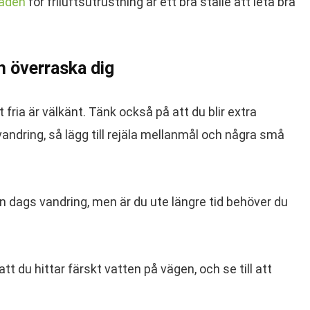
aden
för friluftsutrustning är ett bra ställe att leta bra
n överraska dig
fria är välkänt. Tänk också på att du blir extra
andring, så lägg till rejäla mellanmål och några små
n dags vandring, men är du ute längre tid behöver du
tt du hittar färskt vatten på vägen, och se till att