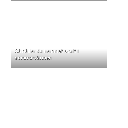
Så håller du hemmet svalt i
sommarvärmen