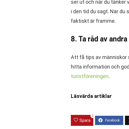
ser ut och när du tänker 
i den tid du sagt. När du
faktiskt är framme.
8. Ta råd av andra
Att få tips av människor 
hitta information och goda
turistföreningen
.
Läsvärda artiklar
2
Spara