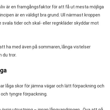
ftsliv är en framgångsfaktor för att få ut mesta möjliga
rincipen är en väldigt bra grund. Ull närmast kroppen
vala tider och skal- eller regnkläder skyddar mot
att ha med även på sommaren, långa vistelser
 du tror.
iga
ar låga skor för jämna vägar och lätt förpackning och
 och tyngre förpackning.
 övrig utrustning – innan långvandringen. Öva att gå