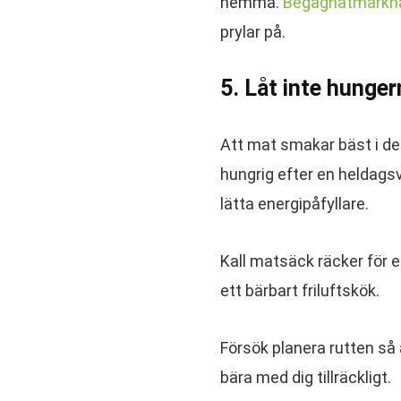
hemma.
Begagnatmarkn
prylar på.
5. Låt inte hunger
Att mat smakar bäst i det 
hungrig efter en heldagsv
lätta energipåfyllare.
Kall matsäck räcker för e
ett bärbart friluftskök.
Försök planera rutten så a
bära med dig tillräckligt.