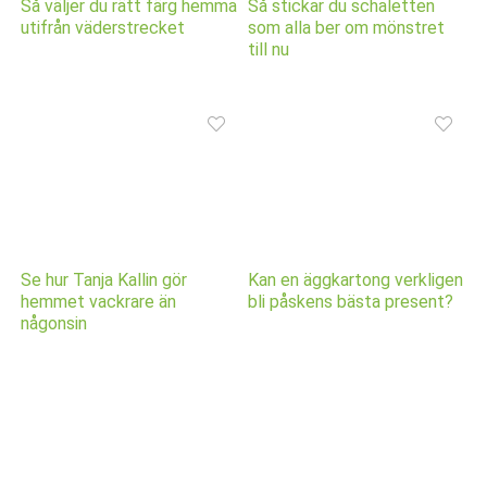
Så väljer du rätt färg hemma
Så stickar du schaletten
utifrån väderstrecket
som alla ber om mönstret
till nu
Se hur Tanja Kallin gör
Kan en äggkartong verkligen
hemmet vackrare än
bli påskens bästa present?
någonsin