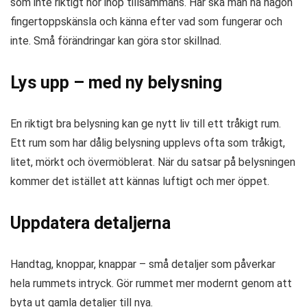
som inte riktigt hör ihop tillsammans. Här ska man ha någon
fingertoppskänsla och känna efter vad som fungerar och
inte. Små förändringar kan göra stor skillnad.
Lys upp – med ny belysning
En riktigt bra belysning kan ge nytt liv till ett tråkigt rum.
Ett rum som har dålig belysning upplevs ofta som tråkigt,
litet, mörkt och övermöblerat. När du satsar på belysningen
kommer det istället att kännas luftigt och mer öppet.
Uppdatera detaljerna
Handtag, knoppar, knappar – små detaljer som påverkar
hela rummets intryck. Gör rummet mer modernt genom att
byta ut gamla detaljer till nya.