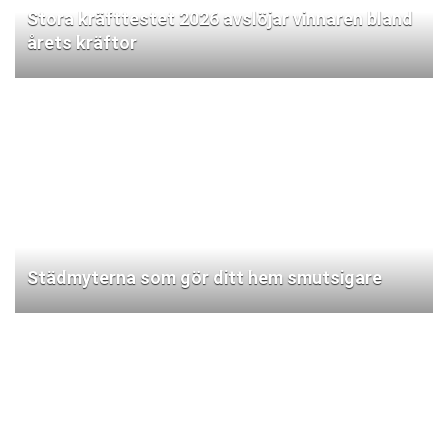
Stora kräfttestet 2026 avslöjar vinnaren bland
årets kräftor
Städmyterna som gör ditt hem smutsigare