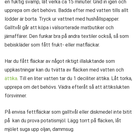
en fuktig svamp, låt verka ca 15 minuter. Gnid in igen och
upprepa om det behövs. Badda efter med vatten tills allt
lödder är borta. Tryck ur vattnet med hushållspapper.
Galltvål går att köpa i välsorterade matbutiker och
järnaffärer. Den funkar bra på andra textiler också, så som
bebiskläder som fått frukt- eller matfläckar.
Har du fått fläckar av något riktigt illaluktande som
uppkastningar kan du tvätta av fläcken med vatten och
ättika
. Till en liter vatten tar du 1 deciliter ättika. Låt torka,
upprepa om det behövs. Vädra efteråt så att ättikslukten
försvinner.
På envisa fettfläckar som galltvål eller diskmedel inte bitit
på kan du prova potatismjöl. Lägg torrt på fläcken, låt
mjölet suga upp oljan, dammsug.