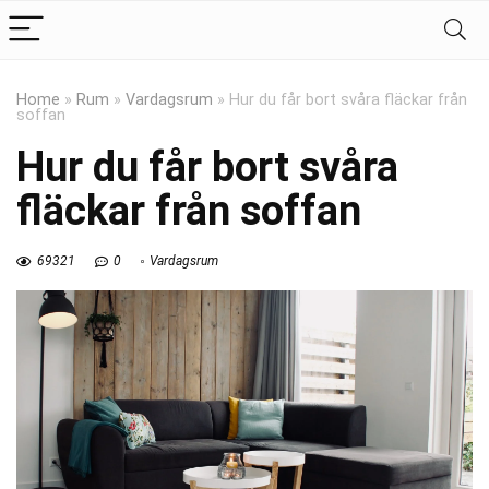
Home
»
Rum
»
Vardagsrum
»
Hur du får bort svåra fläckar från
soffan
Hur du får bort svåra
fläckar från soffan
69321
0
Vardagsrum