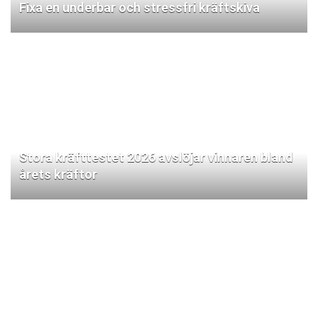
Fixa en underbar och stressfri kräftskiva
Stora kräfttestet 2026 avslöjar vinnaren bland
årets kräftor