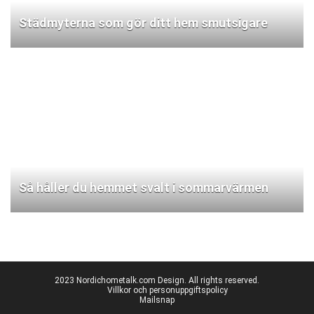
Städmyterna som gör ditt hem smutsigare
Så håller du hemmet svalt i sommarvärmen
2023 Nordichometalk.com Design. All rights reserved.
Villkor och personuppgiftspolicy
Mailsnap