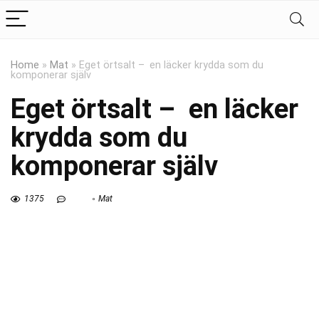
Home
»
Mat
»
Eget örtsalt – en läcker krydda som du
komponerar själv
Eget örtsalt – en läcker
krydda som du
komponerar själv
1375
Mat