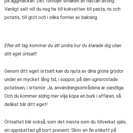
på äggmackan. Det förhöjer smaken av nästan allting.
Vanligt salt vill du nog ha till kokvatten till pasta, ris och
potatis, till gröt och i olika former av bakning.
Efter ett tag kommer du att undra hur du klarade dig utan
ditt eget örtsalt!
Genom ditt eget örtsalt kan du njuta av dina gröna grödor
under en mycket lång tid, i soppor, på den ugnsrostade
potatisen, i örtsmör. Ja, användningsområdena är oändliga.
Och du kommer aldrig mer vilja köpa en burk i affären, så
delikat blir ditt eget!
Örtsaltet blir också, som det mesta som du tillverkat själv,
en uppskattad gå bort-present. Skriv en fin etikett på