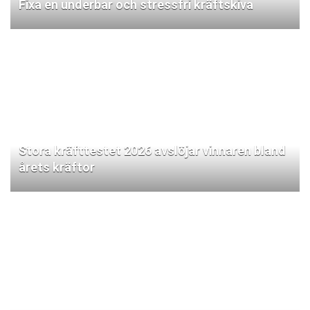
Fixa en underbar och stressfri kräftskiva
Stora kräfttestet 2026 avslöjar vinnaren bland
årets kräftor